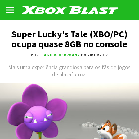
Super Lucky's Tale (XBO/PC)
ocupa quase 8GB no console
POR
TIAGO R. HERRMANN
EM 20/10/2017
Mais uma experiência grandiosa para os fãs de jogos
de plataforma.