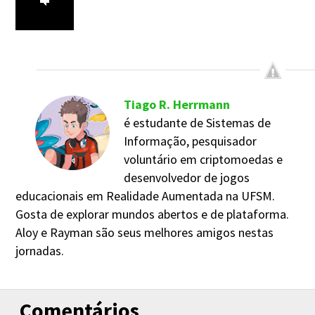
Tiago R. Herrmann
é estudante de Sistemas de
Informação, pesquisador
voluntário em criptomoedas e
desenvolvedor de jogos
educacionais em Realidade Aumentada na UFSM.
Gosta de explorar mundos abertos e de plataforma.
Aloy e Rayman são seus melhores amigos nestas
jornadas.
Comentários