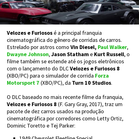
Velozes e Furiosos
é a principal franquia
cinematográfica do gênero de corridas de carros.
Estrelado por astros como
Vin Diesel,
Paul Walker
,
Dwayne Johnson
,
Jason Statham
e
Kurt Russell
, o
filme também se estende até os jogos eletrônicos
com o lançamento do DLC
Velozes e Furiosos 8
(XBO/PC) para o simulador de corrida
Forza
Motorsport 7
(XBO/PC), da
Turn 10 Studios
.
O DLC baseado no mais recente filme da franquia,
Velozes e Furiosos 8
(F. Gary Gray, 2017), traz um
pacote de dez carros usados na produção
cinematográfica por corredores como Letty Ortiz,
Dominic Toretto e Tej Parker:
1949 Chevrolet Fleetline Special