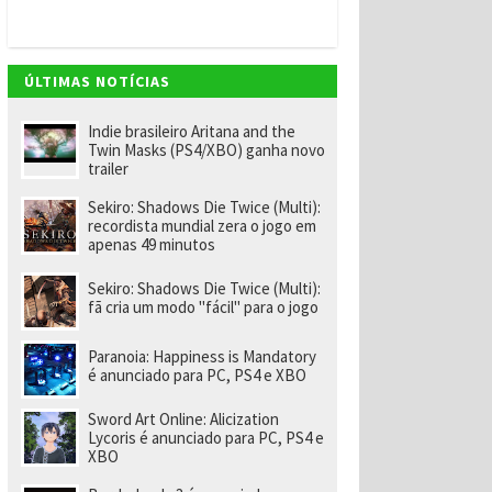
v
e
m
"
e
ÚLTIMAS NOTÍCIAS
n
o
m
Indie brasileiro Aritana and the
ei
Twin Masks (PS4/XBO) ganha novo
a
trailer
e
x-
Sekiro: Shadows Die Twice (Multi):
f
recordista mundial zera o jogo em
u
apenas 49 minutos
n
ci
o
Sekiro: Shadows Die Twice (Multi):
n
fã cria um modo "fácil" para o jogo
á
ri
o
Paranoia: Happiness is Mandatory
d
é anunciado para PC, PS4 e XBO
a
R
Sword Art Online: Alicization
a
Lycoris é anunciado para PC, PS4 e
r
XBO
e
p