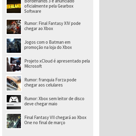
Borderlands 3 é anunciado
a
r
oficialmente pela Gearbox
a
Software
di
ri
Rumor: Final Fantasy XIV pode
gi
chegar ao Xbox
r
n
o
Jogos com o Batman em
v
promoção na loja do Xbox
o
e
s
Projeto xCloud é apresentado pela
t
Microsoft
ú
di
o
Rumor: franquia Forza pode
chegar aos celulares
Rumor: Xbox sem leitor de disco
deve chegar maio
Final Fantasy VII chegará ao Xbox
One no final de março