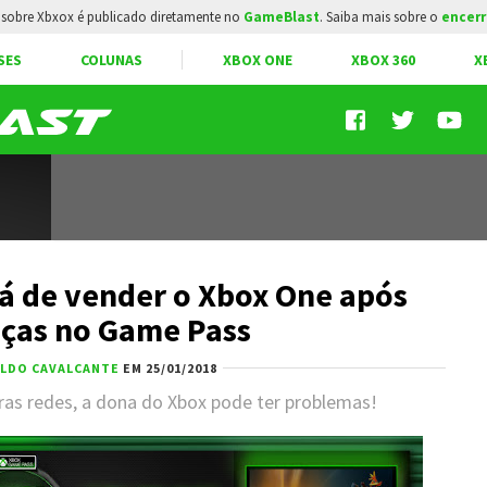
sobre Xbxox é publicado diretamente no
GameBlast
. Saiba mais sobre o
encerr
SES
COLUNAS
XBOX ONE
XBOX 360
X
 de vender o Xbox One após
ças no Game Pass
ALDO CAVALCANTE
EM 25/01/2018
tras redes, a dona do Xbox pode ter problemas!