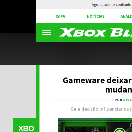
Agora, todo o conteúdo 
CAPA
NOTÍCIAS
ANÁLI
Gameware deixará
mudan
POR
NIV
Se a decisão influenciar ou
XBO