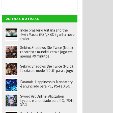
v
e
m
"
e
ÚLTIMAS NOTÍCIAS
n
o
m
Indie brasileiro Aritana and the
ei
Twin Masks (PS4/XBO) ganha novo
a
trailer
e
x-
Sekiro: Shadows Die Twice (Multi):
f
recordista mundial zera o jogo em
u
apenas 49 minutos
n
ci
o
Sekiro: Shadows Die Twice (Multi):
n
fã cria um modo "fácil" para o jogo
á
ri
o
Paranoia: Happiness is Mandatory
d
é anunciado para PC, PS4 e XBO
a
R
Sword Art Online: Alicization
a
Lycoris é anunciado para PC, PS4 e
r
XBO
e
p