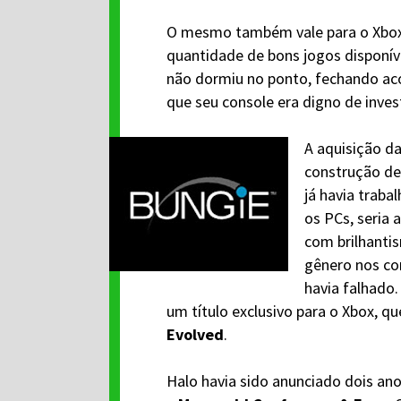
O mesmo também vale para o Xbox
quantidade de bons jogos disponíve
não dormiu no ponto, fechando ac
que seu console era digno de inve
A aquisição d
construção d
já havia traba
os PCs, seria 
com brilhantis
gênero nos co
havia falhado.
um título exclusivo para o Xbox, q
Evolved
.
Halo havia sido anunciado dois an