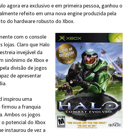
o agora era exclusivo e em primeira pessoa, ganhou o
talmente refeito em uma nova engine produzida pela
ito do hardware robusto do Xbox.
mente com o console
 lojas. Claro que Halo
estreia invejável da
um sinônimo de Xbox e
pela divisão de jogos
apaz de apresentar
ia.
d inspirou uma
 firmou a franquia
a. Ambos os jogos
o potencial do Xbox
ue instaurou de vez a