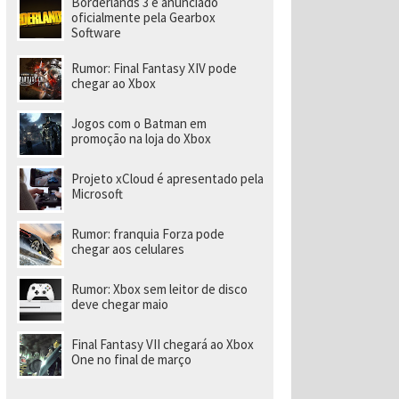
Borderlands 3 é anunciado
a
r
oficialmente pela Gearbox
a
Software
di
ri
Rumor: Final Fantasy XIV pode
gi
chegar ao Xbox
r
n
o
Jogos com o Batman em
v
promoção na loja do Xbox
o
e
s
Projeto xCloud é apresentado pela
t
Microsoft
ú
di
o
Rumor: franquia Forza pode
chegar aos celulares
Rumor: Xbox sem leitor de disco
deve chegar maio
Final Fantasy VII chegará ao Xbox
One no final de março