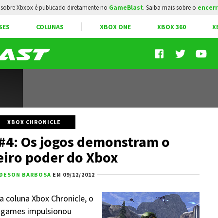
sobre Xbxox é publicado diretamente no
GameBlast
. Saiba mais sobre o
encerr
SES
COLUNAS
XBOX ONE
XBOX 360
X
XBOX CHRONICLE
 #4: Os jogos demonstram o
iro poder do Xbox
DESON BARBOSA
EM 09/12/2012
 coluna Xbox Chronicle, o
eogames impulsionou