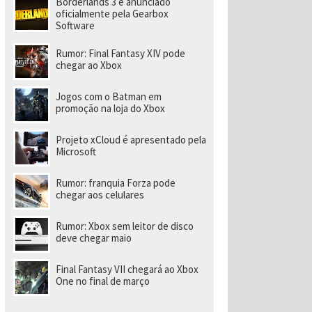
Borderlands 3 é anunciado
a
r
oficialmente pela Gearbox
a
Software
di
ri
Rumor: Final Fantasy XIV pode
gi
chegar ao Xbox
r
n
o
Jogos com o Batman em
v
promoção na loja do Xbox
o
e
s
Projeto xCloud é apresentado pela
t
Microsoft
ú
di
o
Rumor: franquia Forza pode
chegar aos celulares
Rumor: Xbox sem leitor de disco
deve chegar maio
Final Fantasy VII chegará ao Xbox
One no final de março