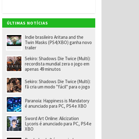
v
e
m
"
e
ÚLTIMAS NOTÍCIAS
n
o
m
Indie brasileiro Aritana and the
ei
Twin Masks (PS4/XBO) ganha novo
a
trailer
e
x-
Sekiro: Shadows Die Twice (Multi):
f
recordista mundial zera o jogo em
u
apenas 49 minutos
n
ci
o
Sekiro: Shadows Die Twice (Multi):
n
fã cria um modo "fácil" para o jogo
á
ri
o
Paranoia: Happiness is Mandatory
d
é anunciado para PC, PS4 e XBO
a
R
Sword Art Online: Alicization
a
Lycoris é anunciado para PC, PS4 e
r
XBO
e
p