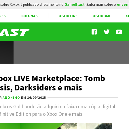
sobre Xbxox é publicado diretamente no
GameBlast
. Saiba mais sobre o
encerr
SES
COLUNAS
XBOX ONE
XBOX 360
X
box LIVE Marketplace: Tomb
sis, Darksiders e mais
R
ANÔNIMO
EM 16/09/2015
bros Gold poderão adquiri na faixa uma cópia digital
initive Edition para o Xbox One e mais.