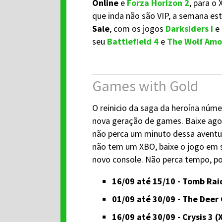
Online
e
Forza Horizon 2
, para o
que inda não são VIP, a semana e
Sale
, com os jogos
Darksiders I
e
seu
Battlefield 4
e
The Wolf Amo
Games with Gold
O reinicio da saga da heroína nú
nova geração de games. Baixe agor
não perca um minuto dessa aventura
não tem um XBO, baixe o jogo em s
novo console. Não perca tempo, poi
16/09 até 15/10 - Tomb Raid
01/09 até 30/09 - The Deer
16/09 até 30/09 - Crysis 3 (