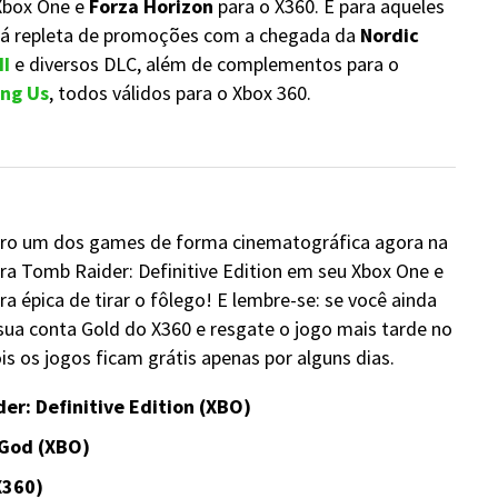
 Xbox One e
Forza Horizon
para o X360. E para aqueles
stá repleta de promoções com a chegada da
Nordic
II
e diversos DLC, além de complementos para o
ng Us
, todos válidos para o Xbox 360.
mero um dos games de forma cinematográfica agora na
a Tomb Raider: Definitive Edition em seu Xbox One e
 épica de tirar o fôlego! E lembre-se: se você ainda
ua conta Gold do X360 e resgate o jogo mais tarde no
s os jogos ficam grátis apenas por alguns dias.
er: Definitive Edition (XBO)
 God (XBO)
X360)