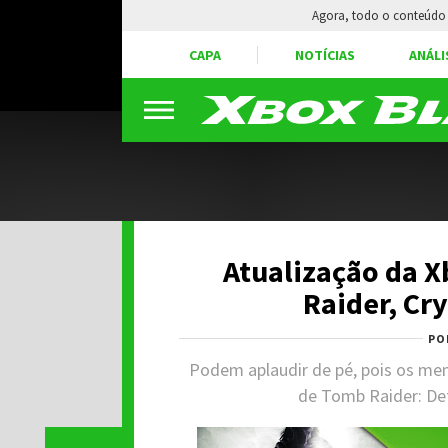
Agora, todo o conteúdo 
CAPA
NOTÍCIAS
ANÁLI
Atualização da X
Raider, Cry
PO
Podem aplaudir de pé, pois os mem
de Tomb Raider: Def