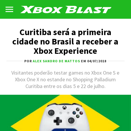
Curitiba será a primeira
cidade no Brasil a receber a
Xbox Experience
POR
ALEX SANDRO DE MATTOS
EM 04/07/2018
Visitantes poderão testar games no Xbox One S e
Xbox One X no estande no Shopping Palladium
Curitiba entre os dias 5 e 22 de julho.