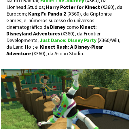
Namco Bandai;
Fable: The Journey
(X360), da
Lionhead Studios;
Harry Potter for Kinect
(X360), da
Eurocom;
Kung Fu Panda 2
(X360), da Griptonite
Games; e inúmeros sucesso do universos
cinematográfico da
Disney
como
Kinect:
Disneyland Adventures
(X360), da Frontier
Developments;
Just Dance: Disney Party
(X360/Wii),
da Land Ho!; e
Kinect Rush: A Disney-Pixar
Adventure
(X360), da Asobo Studio.